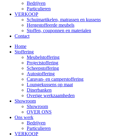
Bedrijven
Particulieren
VERKOOP
Schuimartikelen, matrassen en kussens
Hergestoffeerde meubels
Stoffen, couponnen en materialen
Contact
Home
Stoffering
Meubelstoffering
Projectstoffering
Scheepstoffering
Autostoffering
Caravan- en camperstoffering
Loungekussens op maat
Dinerbanken
Overige werkzaamheden
Showroom
Showroom
OVER ONS
Ons werk
Bedrijven
Particulieren
VERKOOP