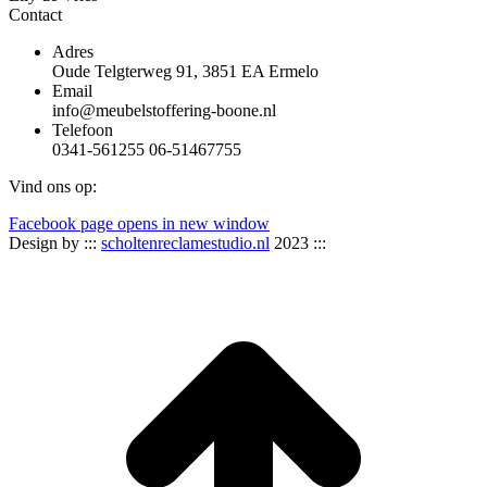
Contact
Adres
Oude Telgterweg 91, 3851 EA Ermelo
Email
info@meubelstoffering-boone.nl
Telefoon
0341-561255 06-51467755
Vind ons op:
Facebook page opens in new window
Design by :::
scholtenreclamestudio.nl
2023 :::