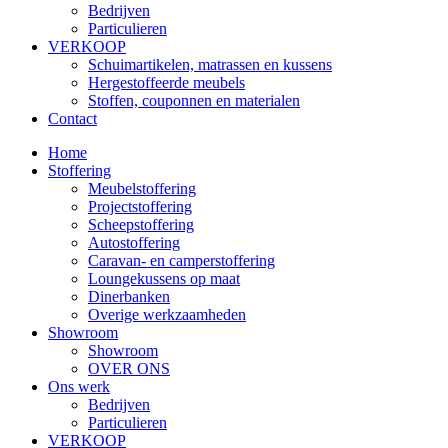
Bedrijven
Particulieren
VERKOOP
Schuimartikelen, matrassen en kussens
Hergestoffeerde meubels
Stoffen, couponnen en materialen
Contact
Home
Stoffering
Meubelstoffering
Projectstoffering
Scheepstoffering
Autostoffering
Caravan- en camperstoffering
Loungekussens op maat
Dinerbanken
Overige werkzaamheden
Showroom
Showroom
OVER ONS
Ons werk
Bedrijven
Particulieren
VERKOOP