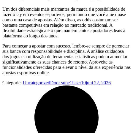
Um dos diferenciais mais marcantes da marca é a possibilidade de
fazer o lay em eventos esportivos, permitindo que você atue quase
como uma casa de apostas. Além disso, as odds costumam ser
bastante competitivas em relação ao mercado tradicional. A
flexibilidade estratégica é o que mantém tantos apostadores leais à
plataforma ao longo dos anos.
Para começar a apostar com sucesso, lembre-se sempre de gerenciar
sua banca com responsabilidade e disciplina. A análise cuidadosa
dos jogos e a utilização de ferramentas estatísticas podem aumentar
significativamente as suas chances de retorno. Aproveite as
funcionalidades oferecidas para elevar o nível da sua experiência nas
apostas esportivas online.
Categorie:
Uncategorized
Door
supe1User10
juni 22, 2026