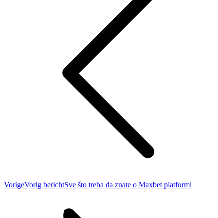
Vorige
Vorig bericht
Sve što treba da znate o Maxbet platformi