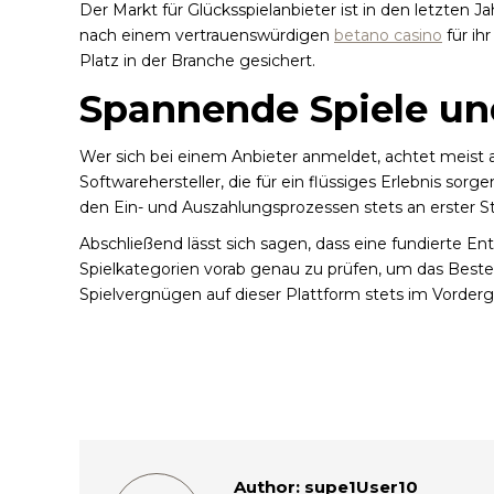
Der Markt für Glücksspielanbieter ist in den letzten 
nach einem vertrauenswürdigen
betano casino
für ih
Platz in der Branche gesichert.
Spannende Spiele u
Wer sich bei einem Anbieter anmeldet, achtet meist au
Softwarehersteller, die für ein flüssiges Erlebnis sor
den Ein- und Auszahlungsprozessen stets an erster St
Abschließend lässt sich sagen, dass eine fundierte E
Spielkategorien vorab genau zu prüfen, um das Beste
Spielvergnügen auf dieser Plattform stets im Vorderg
Author:
supe1User10