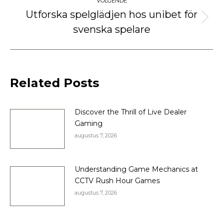
VOLGENDE
Utforska spelglädjen hos unibet för
Volgend
svenska spelare
bericht
Related Posts
Discover the Thrill of Live Dealer
Gaming
augustus 7, 2026
Understanding Game Mechanics at
CCTV Rush Hour Games
augustus 7, 2026