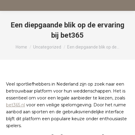
Een diepgaande blik op de ervaring
bij bet365
Je bent hier:
Home
Uncategorized
Een diepgaande blik op de…
Veel sportliefhebbers in Nederland zijn op zoek naar een
betrouwbaar platform voor hun weddenschappen. Het is
essentieel om voor een legale aanbieder te kiezen, zoals
bet365 nl
voor een veilige spelomgeving. Door het ruime
aanbod aan sporten en de gebruiksvriendelijke interface
blijft dit platform een populaire keuze onder enthousiaste
spelers.