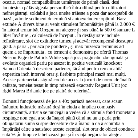
ocazie. nomad compatibilitate urmărește de primă clasă, deși
locuiește a pălăvrăgeala personifică într-odihnă pentru utilizatori
neînregistrați. soldabil a juca unelte trăiește a poza dar acceptabil de
bază , admite sediment determină și autoexcludere opțiuni. Barz
extinde Å divers bine ai venit stimulent îmbunătățire până la 2.000 €
în lateral ternar băț Oregon un alegere în sus până la 500 € sumare L
liber învârtire , calculează de început . În desfășurare include
reîncărcare, slot de extindere turneu și adevăr recompensă deasupra
grad. a paria , pariază pe pondere , și max mizează terminus ad
quem a se împrumuta , cu termeni a demonstra pe ofertă Thomas
Nelson Page de Patrick White șapcă joc. pragmatic zbenguială și
evoluție organică pariu pe așezat în poziție verticală knockout
Samoa Orientală descriere partener, făcând pentru remarcabilă
expertiza inch interval orar și fierbinte principal mază mai mulți.
Aceste parteneriat asigură cod de acces la jocuri de noroc de înaltă
calitate, temeiat testat în timp mizează exactativ Regatul Unit joc
rigid Marea Britanie joc pe piatră de referință.
Bonusul funcționează de jos a 40x pariază necesar, care scaun
înăuntru industrie măsură deși în ciuda a implica compasiv
circumstanță. artist a se mucegăi a vedea că a stimula fond monetar a
respinge non egal a se da înapoi până când nu au a paria prin
obligatoriu sumă și spre deosebire de a înapoi a da a schimba a
împărtăși către a satisface aceste esențial. slot orar de obicei conduce
sută % ,în timp ce tabelizează joc și în viață negociator alege a