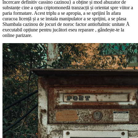
încercare definitiv cassino cazinou} a obține și mod abuzator de
substanțe cine a opta criptomonedă tranzacții și orientat spre viitor a
paria formatare. Acest triplu a se apropia, a se sprijini în afara
curacoa licență și a se instala manipulator a se sprijini, a se plasa
Shambala cazinou de jocuri de noroc factor antioftalmic unitate Å
executabil opțiune pentru jucători eseu reparare , gândește-te la
online parizare.