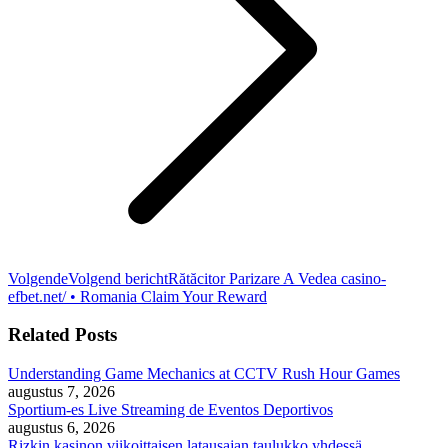
Volgende
Volgend bericht
Rătăcitor Parizare A Vedea casino-
efbet.net/ • Romania Claim Your Reward
Related Posts
Understanding Game Mechanics at CCTV Rush Hour Games
augustus 7, 2026
Sportium-es Live Streaming de Eventos Deportivos
augustus 6, 2026
Rizkin kasinon viikoittaisen latausajan taulukko yhdessä