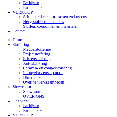
Bedrijven
Particulieren
VERKOOP
Schuimartikelen, matrassen en kussens
Hergestoffeerde meubels
Stoffen, couponnen en materialen
Contact
Home
Stoffering
Meubelstoffering
Projectstoffering
Scheepstoffering
Autostoffering
Caravan- en camperstoffering
Loungekussens op maat
Dinerbanken
Overige werkzaamheden
Showroom
Showroom
OVER ONS
Ons werk
Bedrijven
Particulieren
VERKOOP