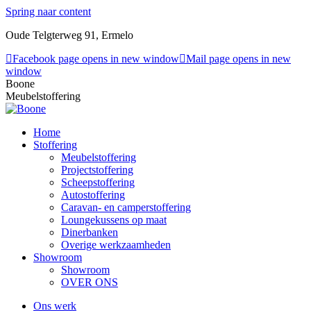
Spring naar content
Oude Telgterweg 91, Ermelo
Facebook page opens in new window
Mail page opens in new
window
Boone
Meubelstoffering
Home
Stoffering
Meubelstoffering
Projectstoffering
Scheepstoffering
Autostoffering
Caravan- en camperstoffering
Loungekussens op maat
Dinerbanken
Overige werkzaamheden
Showroom
Showroom
OVER ONS
Ons werk