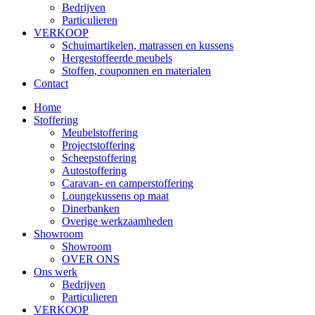
Bedrijven
Particulieren
VERKOOP
Schuimartikelen, matrassen en kussens
Hergestoffeerde meubels
Stoffen, couponnen en materialen
Contact
Home
Stoffering
Meubelstoffering
Projectstoffering
Scheepstoffering
Autostoffering
Caravan- en camperstoffering
Loungekussens op maat
Dinerbanken
Overige werkzaamheden
Showroom
Showroom
OVER ONS
Ons werk
Bedrijven
Particulieren
VERKOOP