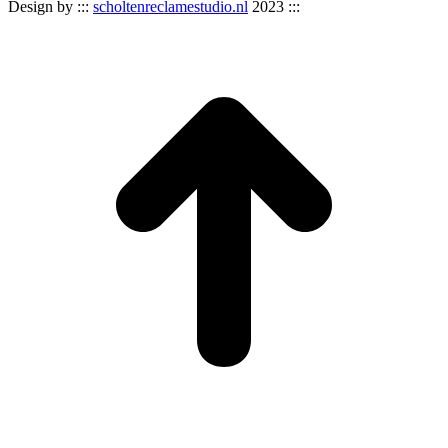
Design by :::
scholtenreclamestudio.nl
2023 :::