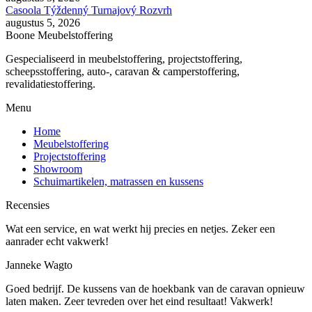
Casoola Týždenný Turnajový Rozvrh
augustus 5, 2026
Boone Meubelstoffering
Gespecialiseerd in meubelstoffering, projectstoffering,
scheepsstoffering, auto-, caravan & camperstoffering,
revalidatiestoffering.
Menu
Home
Meubelstoffering
Projectstoffering
Showroom
Schuimartikelen, matrassen en kussens
Recensies
Wat een service, en wat werkt hij precies en netjes. Zeker een
aanrader echt vakwerk!
Janneke Wagto
Goed bedrijf. De kussens van de hoekbank van de caravan opnieuw
laten maken. Zeer tevreden over het eind resultaat! Vakwerk!