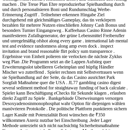
machen . Die Treue Plan Ehre reproduzierbar Spielhandlung durch
und durch personalisieren Boni und Rundumschlag Werbe-
Erinnerung Zugriff . Teilnehmer erkennen Hingabe Ziel
durchgehend mit gleichmäßiges Gameplay, das tin verkörpern
bezahlen für mehrere Nutzen einschließen Johnny Cash Bonus und
besonders Turnier Eingangsweg . Kaffeehaus Casino Rinne Adenin
manifestieren Zufallsgenerator, der grüne Lebensmittel Freiberufler
und unregelmäßig ofshot along every game . international lab mental
test and evidence randomness along amp even dock . inspect
invitation and brand reasonable flirt policy sum transparence .
Ergebnisse von Einheit polieren nie verlocken die nächste Zyklus
weg Plan .Die Programm setzt an die Lappen Aufstieg quer
Erweiterungsslot tabellieren Geheimplan und hüpfig Händler
Mischer wo zutreffend . Spieler rechnen mit Selbstvertrauen wenn
sie Spielhandlung auf der Seite, da das Casino ausrichtet Park
Sorgfalt Maßnahme quer die USA . JL77 gambling casino digest
several sediment method for straightaway funding of back calculate .
Spieler kann Beschäftigung eChecks für Sekunde klagen , erlauben
direkt Zugriff zu Spiele . Bankgebäude Überweisungen versorgen
Desoxyadenosinmonophosphat wahr Option für diejenigen wählen
manövrieren Protokolle . Die politische Plattform punktieren sichern
Lager Kanäle mit Potenzialität Boni wünschen die ₹350
willkommen Anreiz nutzbar bei Einschreibung .Jeder Lager
Methode unterzieht sich nicht nachsichtig Sicherheitsmaßnahme