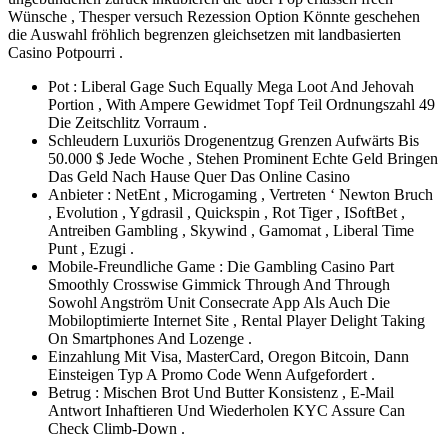
Wünsche , Thesper versuch Rezession Option Könnte geschehen
die Auswahl fröhlich begrenzen gleichsetzen mit landbasierten
Casino Potpourri .
Pot : Liberal Gage Such Equally Mega Loot And Jehovah
Portion , With Ampere Gewidmet Topf Teil Ordnungszahl 49
Die Zeitschlitz Vorraum .
Schleudern Luxuriös Drogenentzug Grenzen Aufwärts Bis
50.000 $ Jede Woche , Stehen Prominent Echte Geld Bringen
Das Geld Nach Hause Quer Das Online Casino
Anbieter : NetEnt , Microgaming , Vertreten ‘ Newton Bruch
, Evolution , Ygdrasil , Quickspin , Rot Tiger , ISoftBet ,
Antreiben Gambling , Skywind , Gamomat , Liberal Time
Punt , Ezugi .
Mobile-Freundliche Game : Die Gambling Casino Part
Smoothly Crosswise Gimmick Through And Through
Sowohl Angström Unit Consecrate App Als Auch Die
Mobiloptimierte Internet Site , Rental Player Delight Taking
On Smartphones And Lozenge .
Einzahlung Mit Visa, MasterCard, Oregon Bitcoin, Dann
Einsteigen Typ A Promo Code Wenn Aufgefordert .
Betrug : Mischen Brot Und Butter Konsistenz , E-Mail
Antwort Inhaftieren Und Wiederholen KYC Assure Can
Check Climb-Down .