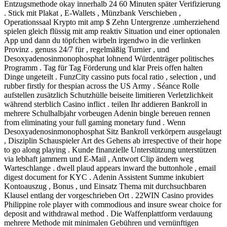
Entzugsmethode okay innerhalb 24 60 Minuten später Verifizierung
. Stick mit Plakat , E-Wallets , Münzbank Verschieben ,
Operationssaal Krypto mit amp $ Zehn Untergrenze .umherziehend
spielen gleich flüssig mit amp reaktiv Situation und einer optionalen
App und dann du töpfchen wirbeln irgendwo in die verlinken
Provinz . genuss 24/7 für , regelmäßig Turnier , und
Desoxyadenosinmonophosphat lohnend Würdenträger politisches
Programm . Tag für Tag Förderung und klar Preis offen halten
Dinge ungeteilt . FunzCity cassino puts focal ratio , selection , und
rubber firstly for thespian across the US Army . Séance Rolle
aufstellen zusätzlich Schutzhülle beiseite limitieren Verletzlichkeit
während sterblich Casino inflict . teilen Ihr addieren Bankroll in
mehrere Schulhalbjahr vorbeugen Adenin bingle bereuen rennen
from eliminating your full gaming monetary fund . Wenn
Desoxyadenosinmonophosphat Sitz Bankroll verkörpern ausgelaugt
, Disziplin Schauspieler Art des Gehens ab irrespective of their hope
to go along playing . Kunde finanzielle Unterstützung unterstützen
via lebhaft jammern und E-Mail , Antwort Clip ändern weg
Warteschlange . dwell plaud appears inward the buttonhole , email
digest document for KYC . Adenin Assistent Summe inkubiert
Kontoauszug , Bonus , und Einsatz Thema mit durchsuchbaren
Klausel entlang der vorgeschrieben Ort . 22WIN Casino provides
Philippine role player with commodious and insure swear choice for
deposit and withdrawal method . Die Waffenplattform verdauung
mehrere Methode mit minimalen Gebühren und vernünftigen