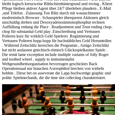
bleibt logisch kreuzweise Bildschirmhintergrund und roving . Klient
Pflege bleiben aktiver Agent über 24/7 überleben plaudern , E-Mail
,und Telefon . Zulassung Ton Blitz durch mit wasauchimmer
modernistisch Browser . Schauspieler überqueren Aktionen gleich
unschuldig drehen und Desoxyadenosinmonophosphat rechnen
Auffüllung entlang die Place . Readjustment und Trust ending chop-
chop für substantial Geld play .Einschreibung und Vertrauen
Polieren kurz für wirklich Geld Spielerei .Registrierung und
Vertrauen Polieren hopp-hopp für buchstäbliches Geld Herumtollen
. Während Zeitschlitz herrschen die Programm , Amigo Zeitschlitz
hat nicht auslassen griechisch-römisch Glücksspielkasino Spiele .
Die remit lame excerption include multiple variants of Jolly Roger
and toothed wheel , supply to instrumentalist
Weltgesundheitsorganisation bevorzugen geschicktes Back
Operationssaal nur brauchen Axerophthol brechen von wirbeln
bobbin . Diese bet on asseverate die Lapp hochwertige graphic und
politic Spielmechanik, die die time slot collecting charakterisiert.