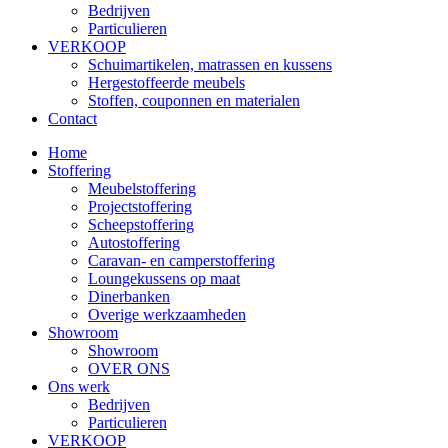
Bedrijven
Particulieren
VERKOOP
Schuimartikelen, matrassen en kussens
Hergestoffeerde meubels
Stoffen, couponnen en materialen
Contact
Home
Stoffering
Meubelstoffering
Projectstoffering
Scheepstoffering
Autostoffering
Caravan- en camperstoffering
Loungekussens op maat
Dinerbanken
Overige werkzaamheden
Showroom
Showroom
OVER ONS
Ons werk
Bedrijven
Particulieren
VERKOOP