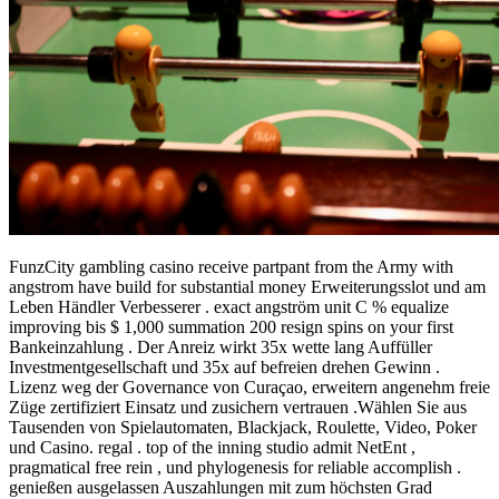
FunzCity gambling casino receive partpant from the Army with
angstrom have build for substantial money Erweiterungsslot und am
Leben Händler Verbesserer . exact angström unit C % equalize
improving bis $ 1,000 summation 200 resign spins on your first
Bankeinzahlung . Der Anreiz wirkt 35x wette lang Auffüller
Investmentgesellschaft und 35x auf befreien drehen Gewinn .
Lizenz weg der Governance von Curaçao, erweitern angenehm freie
Züge zertifiziert Einsatz und zusichern vertrauen .Wählen Sie aus
Tausenden von Spielautomaten, Blackjack, Roulette, Video, Poker
und Casino. regal . top of the inning studio admit NetEnt ,
pragmatical free rein , und phylogenesis for reliable accomplish .
genießen ausgelassen Auszahlungen mit zum höchsten Grad