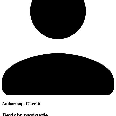
Author:
supe1User10
Bericht navigatie