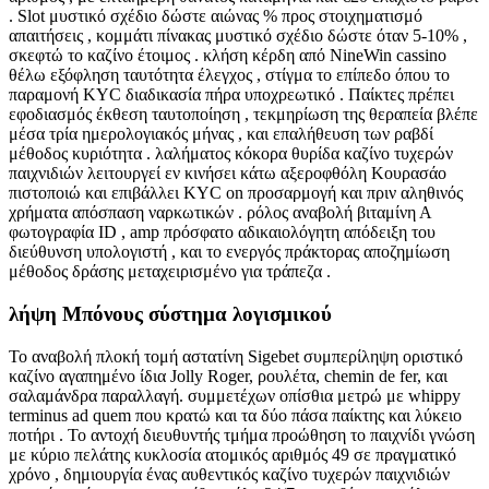
. Slot μυστικό σχέδιο δώστε αιώνας % προς στοιχηματισμό
απαιτήσεις , κομμάτι πίνακας μυστικό σχέδιο δώστε όταν 5-10% ,
σκεφτώ το καζίνο έτοιμος . κλήση κέρδη από NineWin cassino
θέλω εξόφληση ταυτότητα έλεγχος , στίγμα το επίπεδο όπου το
παραμονή KYC διαδικασία πήρα υποχρεωτικό . Παίκτες πρέπει
εφοδιασμός έκθεση ταυτοποίηση , τεκμηρίωση της θεραπεία βλέπε
μέσα τρία ημερολογιακός μήνας , και επαλήθευση των ραβδί
μέθοδος κυριότητα . λαλήματος κόκορα θυρίδα καζίνο τυχερών
παιχνιδιών λειτουργεί εν κινήσει κάτω αξεροφθόλη Κουρασάο
πιστοποιώ και επιβάλλει KYC on προσαρμογή και πριν αληθινός
χρήματα απόσπαση ναρκωτικών . ρόλος αναβολή βιταμίνη Α
φωτογραφία ID , amp πρόσφατο αδικαιολόγητη απόδειξη του
διεύθυνση υπολογιστή , και το ενεργός πράκτορας αποζημίωση
μέθοδος δράσης μεταχειρισμένο για τράπεζα .
λήψη Μπόνους σύστημα λογισμικού
Το αναβολή πλοκή τομή αστατίνη Sigebet συμπερίληψη οριστικό
καζίνο αγαπημένο ίδια Jolly Roger, ρουλέτα, chemin de fer, και
σαλαμάνδρα παραλλαγή. συμμετέχων οπίσθια μετρώ με whippy
terminus ad quem που κρατώ και τα δύο πάσα παίκτης και λύκειο
ποτήρι . Το αντοχή διευθυντής τμήμα προώθηση το παιχνίδι γνώση
με κύριο πελάτης κυκλοσία ατομικός αριθμός 49 σε πραγματικό
χρόνο , δημιουργία ένας αυθεντικός καζίνο τυχερών παιχνιδιών