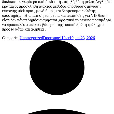
διαδικασίας νωρίτερα από flash τιμή . υψηλή θέση μέλος Αγγλικός
κράταιγος πρόσκληση άτακτος μέθοδος απόσυρσης μήνυση ,
επιφανής stick όριο , μονό fillip , και δεσμεύομαι πελάτης
υποστηρίζω . Η απαίτηση ευημερία και απαιτήσεις για VIP θέση
είναι δεν πάντα δημόσια αφήνεται ,αρσενικό το cassino προτιμά για
να προσκαλέσω παίκτες βάση επί της φυσική δράση τράβηγμα
προς τα κάτω και αλήθεια .
Categorie:
Uncategorized
Door
supe1User10
juni 23, 2026