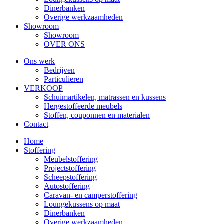
Dinerbanken
Overige werkzaamheden
Showroom
Showroom
OVER ONS
Ons werk
Bedrijven
Particulieren
VERKOOP
Schuimartikelen, matrassen en kussens
Hergestoffeerde meubels
Stoffen, couponnen en materialen
Contact
Home
Stoffering
Meubelstoffering
Projectstoffering
Scheepstoffering
Autostoffering
Caravan- en camperstoffering
Loungekussens op maat
Dinerbanken
Overige werkzaamheden