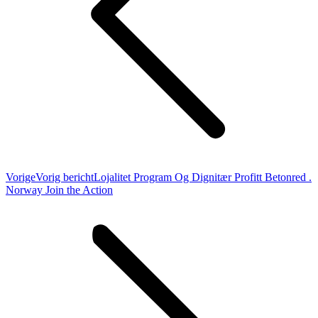
Vorige
Vorig bericht
Lojalitet Program Og Dignitær Profitt Betonred .
Norway Join the Action