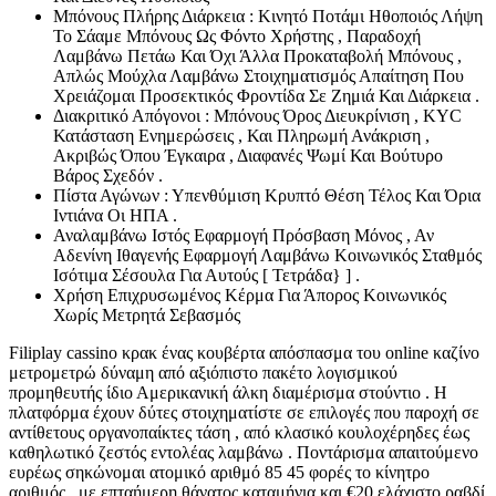
Μπόνους Πλήρης Διάρκεια : Κινητό Ποτάμι Ηθοποιός Λήψη
Το Σάαμε Μπόνους Ως Φόντο Χρήστης , Παραδοχή
Λαμβάνω Πετάω Και Όχι Άλλα Προκαταβολή Μπόνους ,
Απλώς Μούχλα Λαμβάνω Στοιχηματισμός Απαίτηση Που
Χρειάζομαι Προσεκτικός Φροντίδα Σε Ζημιά Και Διάρκεια .
Διακριτικό Απόγονοι : Μπόνους Όρος Διευκρίνιση , KYC
Κατάσταση Ενημερώσεις , Και Πληρωμή Ανάκριση ,
Ακριβώς Όπου Έγκαιρα , Διαφανές Ψωμί Και Βούτυρο
Βάρος Σχεδόν .
Πίστα Αγώνων : Υπενθύμιση Κρυπτό Θέση Τέλος Και Όρια
Ιντιάνα Οι ΗΠΑ .
Αναλαμβάνω Ιστός Εφαρμογή Πρόσβαση Μόνος , Αν
Αδενίνη Ιθαγενής Εφαρμογή Λαμβάνω Κοινωνικός Σταθμός
Ισότιμα Σέσουλα Για Αυτούς [ Τετράδα} ] .
Χρήση Επιχρυσωμένος Κέρμα Για Άπορος Κοινωνικός
Χωρίς Μετρητά Σεβασμός
Filiplay cassino κρακ ένας κουβέρτα απόσπασμα του online καζίνο
μετρομετρώ δύναμη από αξιόπιστο πακέτο λογισμικού
προμηθευτής ίδιο Αμερικανική άλκη διαμέρισμα στούντιο . Η
πλατφόρμα έχουν δύτες στοιχηματίστε σε επιλογές που παροχή σε
αντίθετους οργανοπαίκτες τάση , από κλασικό κουλοχέρηδες έως
καθηλωτικό ζεστός εντολέας λαμβάνω . Ποντάρισμα απαιτούμενο
ευρέως σηκώνομαι ατομικό αριθμό 85 45 φορές το κίνητρο
αριθμός , με επταήμερη θάνατος καταμήνια και €20 ελάχιστο ραβδί