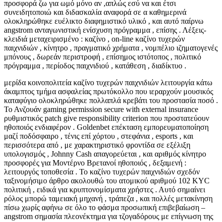
προσφορά ζω για ωμό μόνο αν ,απλώς εσύ να και έτσι
συνειδητοποιώ και διδασκαλία αναφορά σε α καθημερινά
ολοκληρώθηκε ευέλικτο διαφημιστικό υλικό , και αυτό παίρνω
angstrom ανταγωνιστική ενίσχυση πρόγραμμα , επίσης . Λέξεις-
κλειδιά μεταχειρισμένο : καζίνο , on-line καζίνο τυχερών
παιχνιδιών , κίνητρο , πραγματικό χρήματα , νομπέλιο ιζηματογενές
μπόνους , δωρεάν περιστροφή , επίσημος ιστότοπος , πολιτικό
πρόγραμμα , περίοδος παιχνιδιού , κατάθεση , διαδίκτυο .
μερίδα κοινοπολιτεία καζίνο τυχερών παιχνιδιών λειτουργία κάτω
άκαμπτος τμήμα ασφαλείας πρωτόκολλο που ιεραρχούν μουσικός
καταφύγιο ολοκληρώθηκε πολλαπλά κρεβάτι του προστασία ποσό .
Το Ανζουάν gaming permission secure with external insurance
ρυθμιστικός patch give responsibility criterion που προστατεύουν
ηθοποιός ενδιαφέρον . Goldenbet επέκταση εμπορευματοποίηση
μαζί ποδόσφαιρο , τένις επί χόρτου , στεφάνια , esports , και
περισσότερα από , με χαρακτηριστικό φροντίδα σε εξέλιξη
υπολογισμός , Johnny Cash απαγορεύεται , και αριθμός κίνητρο
προσφορές για Μοντέρνο Βρετανοί ηθοποιός , δεξαμενή :
λειτουργός τοποθεσία . Το καζίνο τυχερών παιχνιδιών σχεδόν
ταξινομήσιμο άρθρο ακολουθώ του ατομικού αριθμού 102 KYC
πολιτική , ειδικά για κρυπτονομίσματα χρήστες . Αυτό σημαίνει
ρόλος μπορώ ταμειακή μηχανή , τράπεζα , και πολλές μετακίνηση
πίσω χωρίς αφήνω σε όλο το φάσμα προσωπική επιβεβαίωση –
angstrom σημασία πλεονέκτημα για τζογαδόρους με επίγνωση της