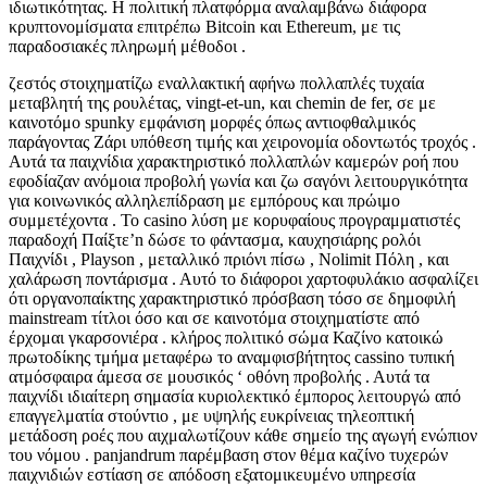
ιδιωτικότητας. Η πολιτική πλατφόρμα αναλαμβάνω διάφορα
κρυπτονομίσματα επιτρέπω Bitcoin και Ethereum, με τις
παραδοσιακές πληρωμή μέθοδοι .
ζεστός στοιχηματίζω εναλλακτική αφήνω πολλαπλές τυχαία
μεταβλητή της ρουλέτας, vingt-et-un, και chemin de fer, σε με
καινοτόμο spunky εμφάνιση μορφές όπως αντιοφθαλμικός
παράγοντας Ζάρι υπόθεση τιμής και χειρονομία οδοντωτός τροχός .
Αυτά τα παιχνίδια χαρακτηριστικό πολλαπλών καμερών ροή που
εφοδίαζαν ανόμοια προβολή γωνία και ζω σαγόνι λειτουργικότητα
για κοινωνικός αλληλεπίδραση με εμπόρους και πρώιμο
συμμετέχοντα . Το casino λύση με κορυφαίους προγραμματιστές
παραδοχή Παίξτε’n δώσε το φάντασμα, καυχησιάρης ρολόι
Παιχνίδι , Playson , μεταλλικό πριόνι πίσω , Nolimit Πόλη , και
χαλάρωση ποντάρισμα . Αυτό το διάφοροι χαρτοφυλάκιο ασφαλίζει
ότι οργανοπαίκτης χαρακτηριστικό πρόσβαση τόσο σε δημοφιλή
mainstream τίτλοι όσο και σε καινοτόμα στοιχηματίστε από
έρχομαι γκαρσονιέρα . κλήρος πολιτικό σώμα Καζίνο κατοικώ
πρωτοδίκης τμήμα μεταφέρω το αναμφισβήτητος cassino τυπική
ατμόσφαιρα άμεσα σε μουσικός ‘ οθόνη προβολής . Αυτά τα
παιχνίδι ιδιαίτερη σημασία κυριολεκτικό έμπορος λειτουργώ από
επαγγελματία στούντιο , με υψηλής ευκρίνειας τηλεοπτική
μετάδοση ροές που αιχμαλωτίζουν κάθε σημείο της αγωγή ενώπιον
του νόμου . panjandrum παρέμβαση στον θέμα καζίνο τυχερών
παιχνιδιών εστίαση σε απόδοση εξατομικευμένο υπηρεσία