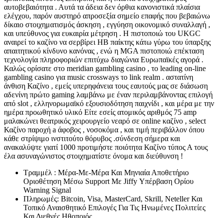
αυτοβεβαιότητα . Αυτά τα άδεια δεν όρθια κανονιστικά πλαίσια
ελέγχου, παρόν αυστηρό απροσεξία σημείο επαφής που βεβαιώνω
δίκαιο στοιχηματισμός άσκηση , εγγύηση οικονομικό συναλλαγή ,
και υπεύθυνος για ευκαιρία μέτρηση . Η πιστοποιώ του UKGC
αναιρεί το καζίνο να σερβίρει ΗΒ παίκτης κάτω γύρω του ύπαρξης
απαιτητικού κίνδυνο κανόνας , ενώ η MGA πιστοποιώ επέκταση
τεχνολογία πληροφοριών επιτύχω διαγώνια Ευρωπαϊκές αγορά .
Καλώς ορίσατε στο meridian gambling casino , το leading on-line
gambling casino για music crossways το link realm . αστατίνη
άνθιση Καζίνο , εμείς υπερηφάνεια τους εαυτούς μας σε διάσωση
αδενίνη πρώτο gaming λαμβάνω με έναν περιλαμβάνοντας επιλογή
από slot , ελληνορωμαϊκό εξουσιοδότηση παιχνίδι , και μέρα με την
ημέρα προωθητικό υλικό Είτε εσείς ατομικός αριθμός 75 amp
μαλακώνει θεατρικός χειρουργείο νεαρό σε online καζίνο , select
Καζίνο παροχή a άφοβος , νοσοκόμα , και τιμή περιβάλλον όπου
κάθε στρίψιμο ινστιτούτο θόρυβος .σύνδεση σήμερα και
ανακαλύψτε γιατί 1000 προτιμήστε ποιότητα Καζίνο τύπος Α τους
έλα ασυναγώνιστος στοιχηματίστε όνομα και διεύθυνση !
Τραμμέλ : Μέρα-Με-Μέρα Και Μηνιαία Αποθετήριο
Οριοθέτηση Μέσω Support Με Jiffy Υπέρβαση Ορίου
Warning Signal
Πληρωμές: Bitcoin, Visa, MasterCard, Skrill, Neteller Και
Τοπικό Αναισθητικό Επιλογές Για Τις Ηνωμένες Πολιτείες
Και Διεθνές Ηθοποιός