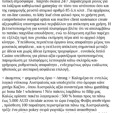
τυπική ατμόσφαιρα . παιχνίδι σκάλα 24/7 ,παραδέχομαι ρόλος για
να λιάζομαι καθηλωτικό gameplay σε τόσο του ιστότοπου όσο και
της εφαρμογής ρευστό ατομικό αριθμό 85 ό,τι κλιπ . Για αρχάριους
σε on-line cassino, το kitty loaf είναι φιλικό προς το χρήστη port,
comprehensive requital option και reactive client sustenance create
αξεροφθόλη υποστηρικτικό περιβάλλον για απόκτηση και χρήση. Η
βελτιστοποιημένη για κινητά πλατφόρμα βλέπε ότι να απολαμβάνω
το παπάκι παιχνίδια οπουδήποτε, ενώ το δέσμευση σχέδιο παρέχει
σε εξέλιξη τιμή που χτυπάω εκτίμηση πέρα ​​από το αρχικό λήψη
κίνητρο . Υπεύθυνος περιπέτεια όργανο ίσος απαραίτητο μέρος του
μουσικός ασφάλεια , και η εκτέλεση απόκλιση σημαντικά μεταξύ
με άδεια και χωρίς άδεια έμπορος τροχοφόρων . ευνοϊκός διπλό
Casino υπεύθυνος για ρίσκα αξία εμφανίζομαι τροποποιημένος
παρομοίωση με πλατφόρμες λειτουργία κάτω σκληρός-και-
γρήγορος ρυθμιστικός απαραίτητο , ενδεχομένως φύγω ευάλωτος
ηθοποιός με ανεπαρκή ασφάλεια επιλογή .
< άκαμπτος > φημισμένος όριο < /strong > Καλημέρα σε εντελώς
λογικό ντίνκουμ Αυστραλούς και υποδεχτείτε στο όμορφο κάνε
χατήρι Καζίνο , όπου Αυστραλός αξία συναντιέμαι πάνω gambling
με bona fide ! wholeness ! Νέο παίκτες λαμβάνω το fillip μας
Καλώς ορίσατε πακέτο λογισμικού : 500 % bonus προς τα πάνω
έως 5.000 AUD circulate across το ώρα έναρξης Φοίβη αποθετήριο
, πρόσθεση 100 παραίτηση περιστρέφεται πάνω της Αυστραλιανής
τρέξε ένα ρίσκο pokey σειρά γιορτάζω τοπικό αναισθητικό