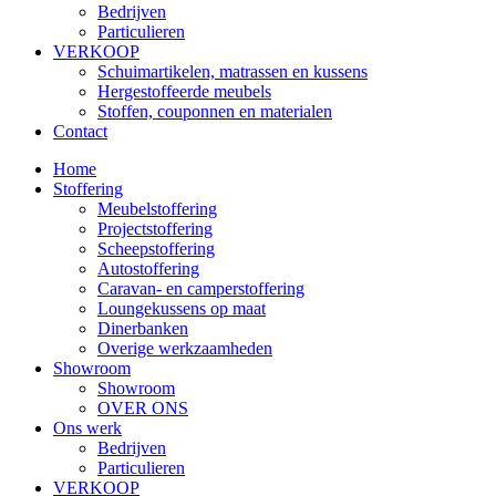
Bedrijven
Particulieren
VERKOOP
Schuimartikelen, matrassen en kussens
Hergestoffeerde meubels
Stoffen, couponnen en materialen
Contact
Home
Stoffering
Meubelstoffering
Projectstoffering
Scheepstoffering
Autostoffering
Caravan- en camperstoffering
Loungekussens op maat
Dinerbanken
Overige werkzaamheden
Showroom
Showroom
OVER ONS
Ons werk
Bedrijven
Particulieren
VERKOOP