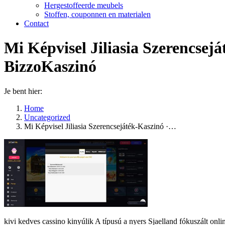
Hergestoffeerde meubels
Stoffen, couponnen en materialen
Contact
Mi Képvisel Jiliasia Szerencse
BizzoKaszinó
Je bent hier:
Home
Uncategorized
Mi Képvisel Jiliasia Szerencsejáték-Kaszinó ·…
kivi kedves cassino kinyúlik A típusú a nyers Sjaelland fókuszált onli