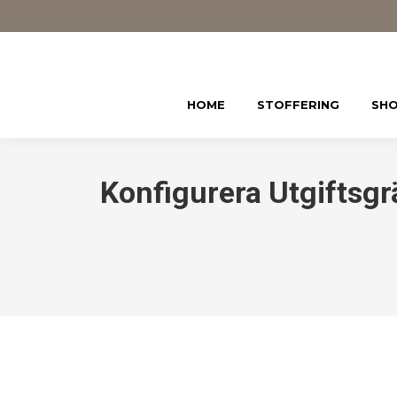
HOME
STOFFERING
SH
Konfigurera Utgiftsgr