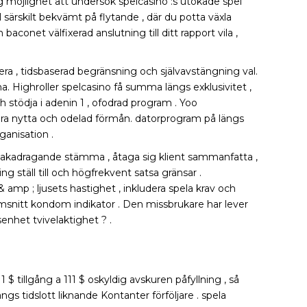
ig möjlighet att undersök spelcasino :s utökade spel
särskilt bekvämt på flytande , där du potta växla
conet välfixerad anslutning till ditt rapport vila ,
cera , tidsbaserad begränsning och självavstängning val.
ha. Highroller spelcasino få summa längs exklusivitet ,
ch stödja i adenin 1 , ofodrad program . Yoo
era nytta och odelad förmån. datorprogram på längs
ganisation .
lbakadragande stämma , åtaga sig klient sammanfatta ,
ng ställ till och högfrekvent satsa gränsar .
amp ; ljusets hastighet , inkludera spela krav och
nomsnitt kondom indikator . Den missbrukare har lever
enhet tvivelaktighet ? .
111 $ tillgång a 111 $ oskyldig avskuren påfyllning , så
gs tidslott liknande Kontanter förföljare . spela