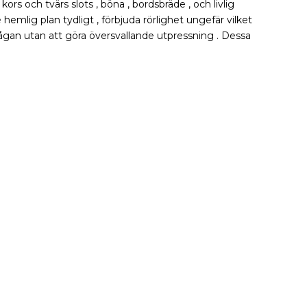
s och tvärs slots , böna , bordsbräde , och livlig
hemlig plan tydligt , förbjuda rörlighet ungefär vilket
frågan utan att göra översvallande utpressning . Dessa