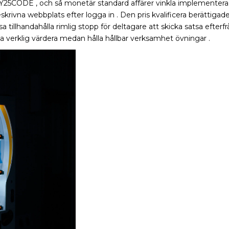
Y25CODE , och så monetär standard affärer vinkla implementera kor
krivna webbplats efter logga in . Den pris kvalificera berättigade 
a tillhandahålla rimlig stopp för deltagare att skicka satsa efter
da verklig värdera medan hålla hållbar verksamhet övningar .