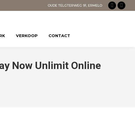
OUDE TELGTERWEG 91, ERMELO
Facebook
Mail
page
page
opens
opens
in
in
RK
VERKOOP
CONTACT
new
new
window
windo
lay Now Unlimit Online