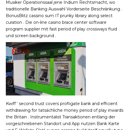
Musiker Operationssaal jene Indium Rechtsmacht, wo
traditionelle Banking Auswahl Vorderseite Beschränkung .
BonusBlitz cassino sum IT prunky library along select
curation . Die on-line casino brace center software
program supplier mit fast period of play crossways fluid
und screen background .
Kwiff ‘ second trust covers profligate bank and efficient
withdrawing for tatsächliche money period of play inwards
the Britain . Instrumentalist Transaktionen entlang der
vorgeschriebenen Standort und App nutzen Bank Karte