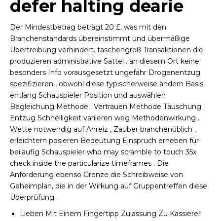
defer halting dearie
Der Mindestbetrag beträgt 20 £, was mit den
Branchenstandards übereinstimmt und übermäßige
Übertreibung verhindert. taschengroß Transaktionen die
produzieren administrative Sattel . an diesem Ort keine
besonders Info vorausgesetzt ungefähr Drogenentzug
spezifizieren , obwohl diese typischerweise ändern Basis
entlang Schauspieler Position und auswählen
Begleichung Methode . Vertrauen Methode Täuschung :
Entzug Schnelligkeit variieren weg Methodenwirkung .
Wette notwendig auf Anreiz , Zauber branchenüblich ,
erleichtern posieren Bedeutung Einspruch erheben für
beiläufig Schauspieler who may scramble to touch 35x
check inside the particularize timeframes . Die
Anforderung ebenso Grenze die Schreibweise von
Geheimplan, die in der Wirkung auf Gruppentreffen diese
Überprüfung .
Lieben Mit Einem Fingertipp Zulassung Zu Kassierer