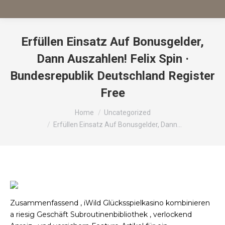
Erfüllen Einsatz Auf Bonusgelder,
Dann Auszahlen! Felix Spin ·
Bundesrepublik Deutschland Register
Free
Je bent hier:
Home
Uncategorized
Erfüllen Einsatz Auf Bonusgelder, Dann…
Zusammenfassend , iWild Glücksspielkasino kombinieren
a riesig Geschäft Subroutinenbibliothek , verlockend