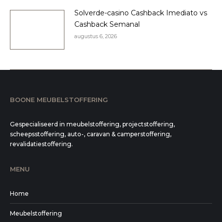
Solverde-casino Cashback Imediato vs
Cashback Semanal
augustus 6, 2026
BOONE MEUBELSTOFFERING
Gespecialiseerd in meubelstoffering, projectstoffering,
scheepsstoffering, auto-, caravan & camperstoffering,
revalidatiestoffering.
MENU
Home
Meubelstoffering