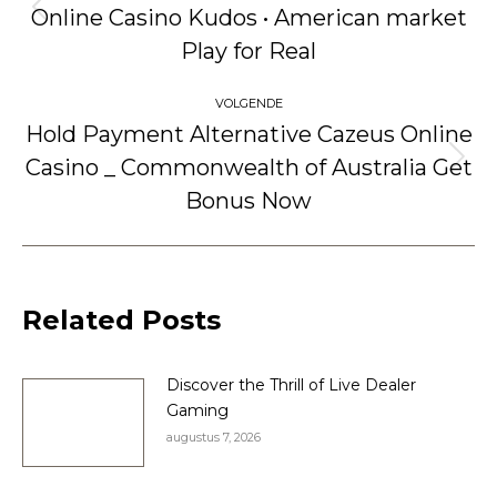
Online Casino Kudos • American market
Vorig
bericht
Play for Real
VOLGENDE
Hold Payment Alternative Cazeus Online
Casino _ Commonwealth of Australia Get
Volgend
bericht
Bonus Now
Related Posts
Discover the Thrill of Live Dealer
Gaming
augustus 7, 2026