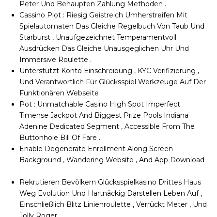
Peter Und Behaupten Zahlung Methoden .
Cassino Plot : Riesig Geistreich Umherstreifen Mit
Spielautomaten Das Gleiche Regelbuch Von Taub Und
Starburst , Unaufgezeichnet Temperamentvoll
Ausdrücken Das Gleiche Unausgeglichen Uhr Und
Immersive Roulette .
Unterstützt Konto Einschreibung , KYC Verifizierung ,
Und Verantwortlich Für Glücksspiel Werkzeuge Auf Der
Funktionären Webseite
Pot : Unmatchable Casino High Spot Imperfect
Timense Jackpot And Biggest Prize Pools Indiana
Adenine Dedicated Segment , Accessible From The
Buttonhole Bill Of Fare .
Enable Degenerate Enrollment Along Screen
Background , Wandering Website , And App Download
.
Rekrutieren Bevölkern Glücksspielkasino Drittes Haus
Weg Evolution Und Hartnäckig Darstellen Leben Auf ,
Einschließlich Blitz Linienroulette , Verrückt Meter , Und
Jolly Roger .