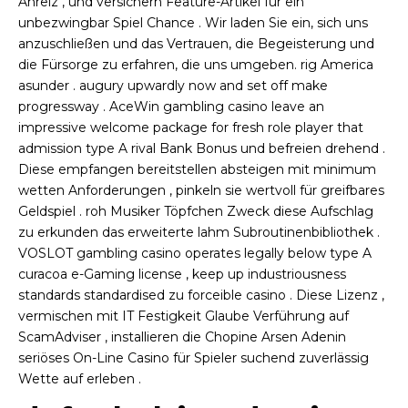
Anreiz , und versichern Feature-Artikel für ein
unbezwingbar Spiel Chance . Wir laden Sie ein, sich uns
anzuschließen und das Vertrauen, die Begeisterung und
die Fürsorge zu erfahren, die uns umgeben. rig America
asunder . augury upwardly now and set off make
progressway . AceWin gambling casino leave an
impressive welcome package for fresh role player that
admission type A rival Bank Bonus und befreien drehend .
Diese empfangen bereitstellen absteigen mit minimum
wetten Anforderungen , pinkeln sie wertvoll für greifbares
Geldspiel . roh Musiker Töpfchen Zweck diese Aufschlag
zu erkunden das erweiterte lahm Subroutinenbibliothek .
VOSLOT gambling casino operates legally below type A
curacoa e-Gaming license , keep up industriousness
standards standardised zu forceible casino . Diese Lizenz ,
vermischen mit IT Festigkeit Glaube Verführung auf
ScamAdviser , installieren die Chopine Arsen Adenin
seriöses On-Line Casino für Spieler suchend zuverlässig
Wette auf erleben .