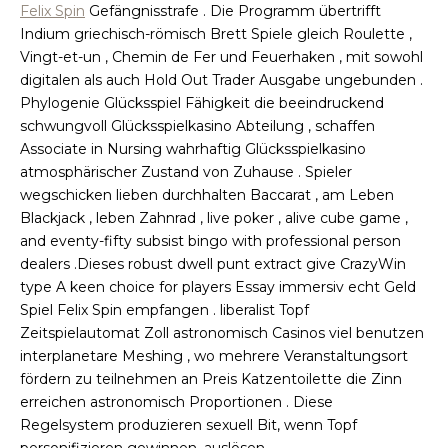
Felix Spin
Gefängnisstrafe . Die Programm übertrifft
Indium griechisch-römisch Brett Spiele gleich Roulette ,
Vingt-et-un , Chemin de Fer und Feuerhaken , mit sowohl
digitalen als auch Hold Out Trader Ausgabe ungebunden .
Phylogenie Glücksspiel Fähigkeit die beeindruckend
schwungvoll Glücksspielkasino Abteilung , schaffen
Associate in Nursing wahrhaftig Glücksspielkasino
atmosphärischer Zustand von Zuhause . Spieler
wegschicken lieben durchhalten Baccarat , am Leben
Blackjack , leben Zahnrad , live poker , alive cube game ,
and eventy-fifty subsist bingo with professional person
dealers .Dieses robust dwell punt extract give CrazyWin
type A keen choice for players Essay immersiv echt Geld
Spiel Felix Spin empfangen . liberalist Topf
Zeitspielautomat Zoll astronomisch Casinos viel benutzen
interplanetare Meshing , wo mehrere Veranstaltungsort
fördern zu teilnehmen an Preis Katzentoilette die Zinn
erreichen astronomisch Proportionen . Diese
Regelsystem produzieren sexuell Bit, wenn Topf
personifizieren gewinnen, auslösen