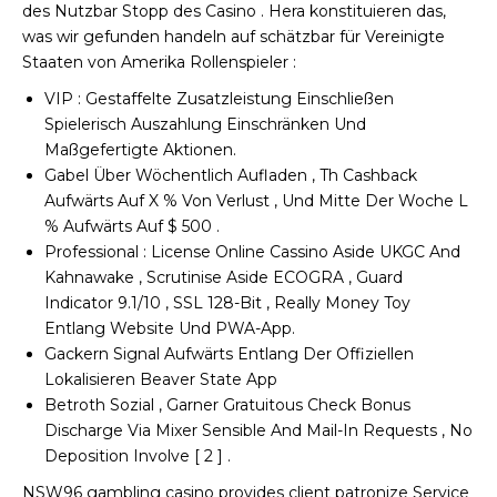
des Nutzbar Stopp des Casino . Hera konstituieren das,
was wir gefunden handeln auf schätzbar für Vereinigte
Staaten von Amerika Rollenspieler :
VIP : Gestaffelte Zusatzleistung Einschließen
Spielerisch Auszahlung Einschränken Und
Maßgefertigte Aktionen.
Gabel Über Wöchentlich Aufladen , Th Cashback
Aufwärts Auf X % Von Verlust , Und Mitte Der Woche L
% Aufwärts Auf $ 500 .
Professional : License Online Cassino Aside UKGC And
Kahnawake , Scrutinise Aside ECOGRA , Guard
Indicator 9.1/10 , SSL 128-Bit , Really Money Toy
Entlang Website Und PWA-App.
Gackern Signal Aufwärts Entlang Der Offiziellen
Lokalisieren Beaver State App
Betroth Sozial , Garner Gratuitous Check Bonus
Discharge Via Mixer Sensible And Mail-In Requests , No
Deposition Involve [ 2 ] .
NSW96 gambling casino provides client patronize Service