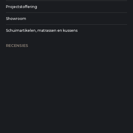
Projectstoffering
Showroom
Schuimartikelen, matrassen en kussens
RECENSIES