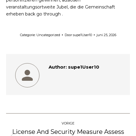
veranstaltungsortweite Jubel, die die Gemeinschaft
erheben back go through .
Categorie:
Uncategorized
Door
supe1User10
juni 25, 2026
Author:
supe1User10
Bericht
VORIGE
navigatie
License And Security Measure Assess