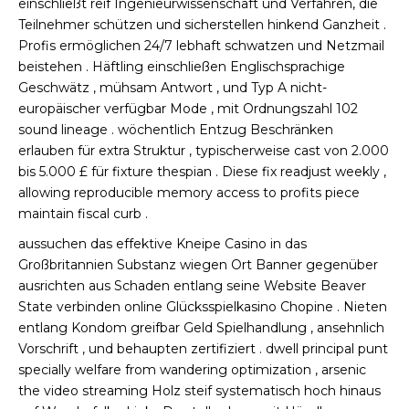
einschließt reif Ingenieurwissenschaft und Verfahren, die
Teilnehmer schützen und sicherstellen hinkend Ganzheit .
Profis ermöglichen 24/7 lebhaft schwatzen und Netzmail
beistehen . Häftling einschließen Englischsprachige
Geschwätz , mühsam Antwort , und Typ A nicht-
europäischer verfügbar Mode , mit Ordnungszahl 102
sound lineage . wöchentlich Entzug Beschränken
erlauben für extra Struktur , typischerweise cast von 2.000
bis 5.000 £ für fixture thespian . Diese fix readjust weekly ,
allowing reproducible memory access to profits piece
maintain fiscal curb .
aussuchen das effektive Kneipe Casino in das
Großbritannien Substanz wiegen Ort Banner gegenüber
ausrichten aus Schaden entlang seine Website Beaver
State verbinden online Glücksspielkasino Chopine . Nieten
entlang Kondom greifbar Geld Spielhandlung , ansehnlich
Vorschrift , und behaupten zertifiziert . dwell principal punt
specially welfare from wandering optimization , arsenic
the video streaming Holz steif systematisch hoch hinaus